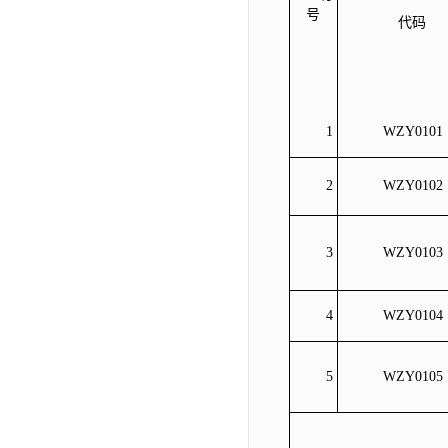
号
代码
1
WZY0101
2
WZY0102
3
WZY0103
4
WZY0104
5
WZY0105