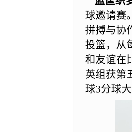
篮筐织
球邀请赛
拼搏与协
投篮，从
和友谊在
英组获第
球3分球