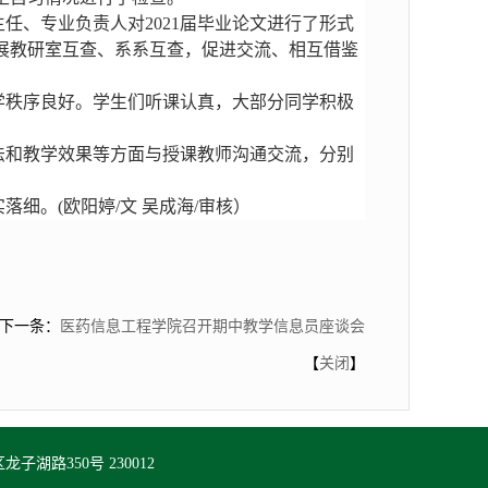
任、专业负责人对2021届毕业论文进行了形式
展教研室互查、系系互查，促进交流、相互借鉴
学秩序良好
。学生们听课认真，大部分同学积极
法和教学效果等方面与授课教师沟通交流，
分别
细。(欧阳婷/文 吴成海/审核）
下一条：
医药信息工程学院召开期中教学信息员座谈会
【
关闭
】
湖路350号 230012