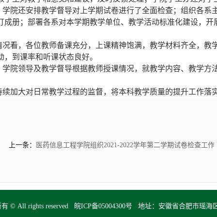
。学院还安排教学督导对上学期试卷进行了全面检查；组织各系主
订成册；部署各系对本学期教学单位、教学活动标准化建设，开
情况看，各位教师备课充分，上课精神饱满，教学材料齐全，教
动，到课率和听课状态良好。
，学院领导及教学督导根据教师授课情况，
就教学内容、教学方
。
持续加大对日常教学过程的监督，将本科教学质量的提升工作落实落
上一条：
医药信息工程学院组织2021-2022学年第二学期试卷检查工作
ll rights reserved
皖ICP备05004300号
地址：安徽省合肥市瑶海区龙子